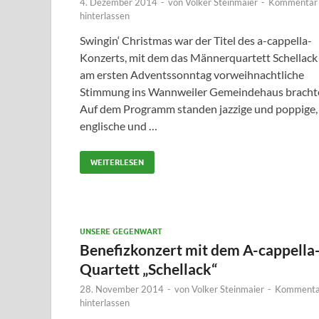
4. Dezember 2014
-
von
Volker Steinmaier
-
Kommentar
hinterlassen
Swingin‘ Christmas war der Titel des a-cappella-
Konzerts, mit dem das Männerquartett Schellack
am ersten Adventssonntag vorweihnachtliche
Stimmung ins Wannweiler Gemeindehaus bracht
Auf dem Programm standen jazzige und poppige,
englische und …
WEITERLESEN
UNSERE GEGENWART
Benefizkonzert mit dem A-cappella
Quartett „Schellack“
28. November 2014
-
von
Volker Steinmaier
-
Kommenta
hinterlassen