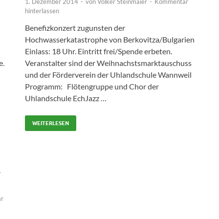
1. Dezember 2014
-
von
Volker Steinmaier
-
Kommentar
hinterlassen
Benefizkonzert zugunsten der
Hochwasserkatastrophe von Berkovitza/Bulgarien
Einlass: 18 Uhr. Eintritt frei/Spende erbeten.
e.
Veranstalter sind der Weihnachstsmarktauschuss
und der Förderverein der Uhlandschule Wannweil
Programm: Flötengruppe und Chor der
Uhlandschule EchJazz …
WEITERLESEN
-
r