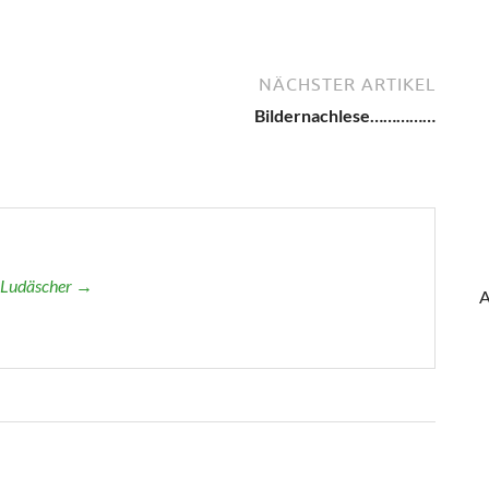
NÄCHSTER ARTIKEL
Bildernachlese……………
r Ludäscher →
A