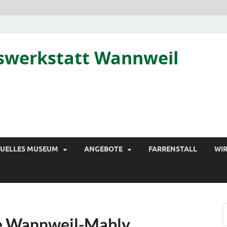
tswerkstatt Wannweil
TUELLES MUSEUM
ANGEBOTE
FARRENSTALL
WIR
re Wannweil-Mably