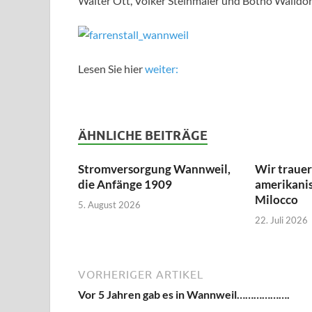
Walter Ott, Volker Steinmaier und Botho Walldor
Lesen Sie hier
weiter:
ÄHNLICHE BEITRÄGE
Stromversorgung Wannweil,
Wir traue
die Anfänge 1909
amerikanis
Milocco
5. August 2026
22. Juli 2026
VORHERIGER ARTIKEL
Vor 5 Jahren gab es in Wannweil……………….