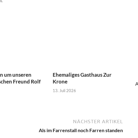
f.
rn um unseren
Ehemaliges Gasthaus Zur
chen Freund Rolf
Krone
A
13. Juli 2026
NÄCHSTER ARTIKEL
Als im Farrenstall noch Farren standen