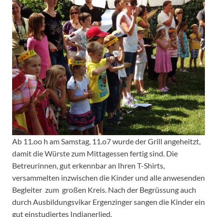
Ab 11.oo h am Samstag, 11.o7 wurde der Grill angeheitzt,
damit die Würste zum Mittagessen fertig sind. Die
Betreurinnen, gut erkennbar an Ihren T-Shirts,
versammelten inzwischen die Kinder und alle anwesenden
Begleiter zum großen Kreis. Nach der Begrüssung auch
durch Ausbildungsvikar Ergenzinger sangen die Kinder ein
gut einstudiertes Indianerlied.