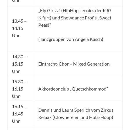
„Fly Girlzz” (HipHop Teenies der KJG
K’furt) und Showdance Profis „Sweet
13.45 –
Peas!“
14.15
Uhr
(Tanzgruppen von Angela Kasch)
14.30 –
15.15
Eintracht-Chor – Mixed Generation
Uhr
15.30 –
16.15
Akkordeonclub „Quetschkommod“
Uhr
16.15 –
Dennis und Laura Sperlich vom Zirkus
16.45
Relaxx (Clownereien und Hula-Hoop)
Uhr