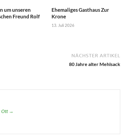
rn um unseren
Ehemaliges Gasthaus Zur
chen Freund Rolf
Krone
13. Juli 2026
NÄCHSTER ARTIKEL
80 Jahre alter Mehlsack
r Ott →