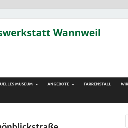
tswerkstatt Wannweil
TUELLES MUSEUM
ANGEBOTE
FARRENSTALL
WIR
hönblickstraße