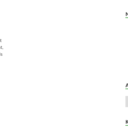
t
t,
ls