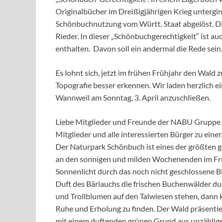
Originalbücher im Dreißigjährigen Krieg unterg
Schönbuchnutzung vom Württ. Staat abgelöst. 
Rieder. In dieser „Schönbuchgerechtigkeit“ ist a
enthalten. Davon soll ein andermal die Rede sein
Es lohnt sich, jetzt im frühen Frühjahr den Wald z
Topografie besser erkennen. Wir laden herzlich 
Wannweil am Sonntag, 3. April anzuschließen.
Liebe Mitglieder und Freunde der NABU Gruppe W
Mitglieder und alle interessierten Bürger zu ein
Der Naturpark Schönbuch ist eines der größten 
an den sonnigen und milden Wochenenden im Früh
Sonnenlicht durch das noch nicht geschlossene B
Duft des Bärlauchs die frischen Buchenwälder d
und Trollblumen auf den Talwiesen stehen, dann 
Ruhe und Erholung zu finden. Der Wald präsentier
mit einem duftenden grünen Grund aus unzählige