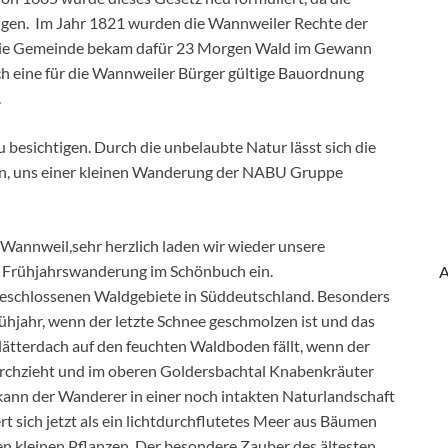
ingen. Im Jahr 1821 wurden die Wannweiler Rechte der
Die Gemeinde bekam dafür 23 Morgen Wald im Gewann
uch eine für die Wannweiler Bürger gültige Bauordnung
.
u besichtigen. Durch die unbelaubte Natur lässt sich die
ein, uns einer kleinen Wanderung der NABU Gruppe
annweil,sehr herzlich laden wir wieder unsere
er Frühjahrswanderung im Schönbuch ein.
A
geschlossenen Waldgebiete in Süddeutschland. Besonders
jahr, wenn der letzte Schnee geschmolzen ist und das
lätterdach auf den feuchten Waldboden fällt, wenn der
urchzieht und im oberen Goldersbachtal Knabenkräuter
kann der Wanderer in einer noch intakten Naturlandschaft
t sich jetzt als ein lichtdurchflutetes Meer aus Bäumen
n kleinen Pflanzen. Der besondere Zauber des ältesten