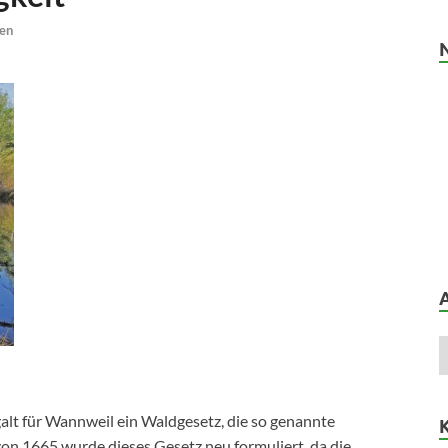
en
galt für Wannweil ein Waldgesetz, die so genannte
on 1665 wurde dieses Gesetz neu formuliert, da die