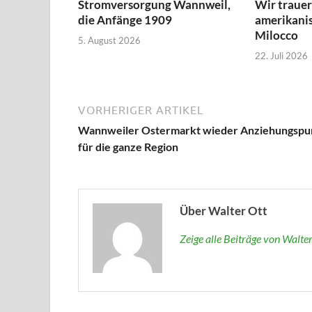
Stromversorgung Wannweil,
Wir traue
die Anfänge 1909
amerikanis
Milocco
5. August 2026
22. Juli 2026
VORHERIGER ARTIKEL
Wannweiler Ostermarkt wieder Anziehungspu
für die ganze Region
Über Walter Ott
Zeige alle Beiträge von Walte